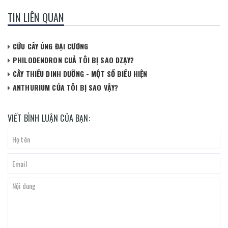
TIN LIÊN QUAN
CỨU CÂY ÚNG ĐẠI CƯƠNG
PHILODENDRON CUẢ TÔI BỊ SAO DZẠY?
CÂY THIẾU DINH DƯỠNG - MỘT SỐ BIỂU HIỆN
ANTHURIUM CỦA TÔI BỊ SAO VẬY?
VIẾT BÌNH LUẬN CỦA BẠN: