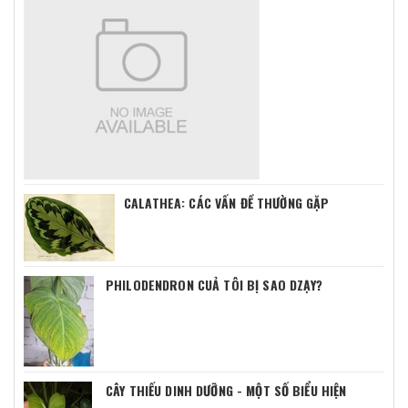
CALATHEA: CÁC VẤN ĐỀ THƯỜNG GẶP
PHILODENDRON CUẢ TÔI BỊ SAO DZẠY?
CÂY THIẾU DINH DƯỠNG - MỘT SỐ BIỂU HIỆN