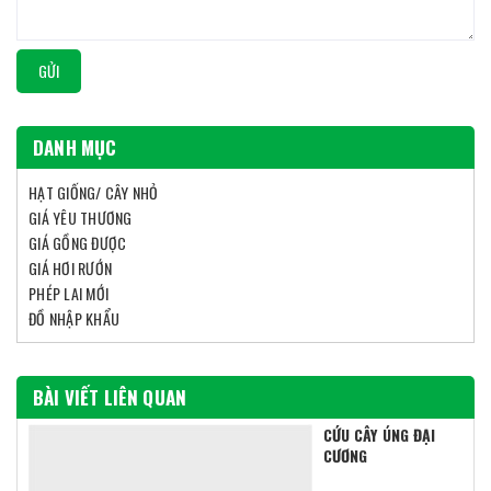
GỬI
DANH MỤC
HẠT GIỐNG/ CÂY NHỎ
GIÁ YÊU THƯƠNG
GIÁ GỒNG ĐƯỢC
GIÁ HƠI RƯỚN
PHÉP LAI MỚI
ĐỒ NHẬP KHẨU
BÀI VIẾT LIÊN QUAN
CỨU CÂY ÚNG ĐẠI
CƯƠNG