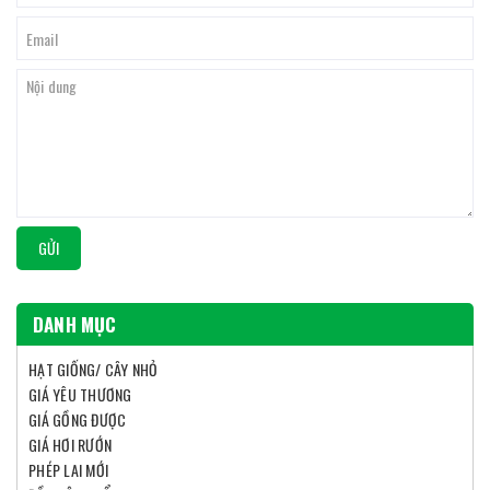
GỬI
DANH MỤC
HẠT GIỐNG/ CÂY NHỎ
GIÁ YÊU THƯƠNG
GIÁ GỒNG ĐƯỢC
GIÁ HƠI RƯỚN
PHÉP LAI MỚI