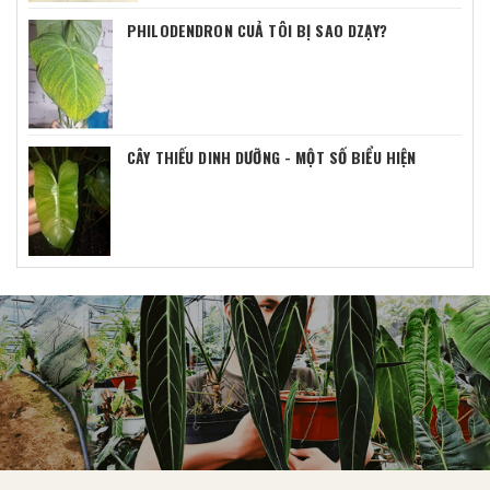
PHILODENDRON CUẢ TÔI BỊ SAO DZẠY?
CÂY THIẾU DINH DƯỠNG - MỘT SỐ BIỂU HIỆN