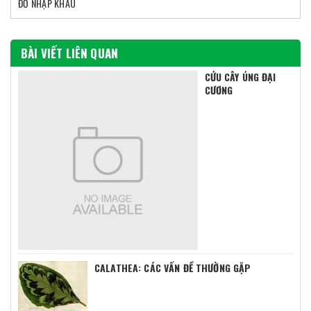
ĐỒ NHẬP KHẨU
BÀI VIẾT LIÊN QUAN
CỨU CÂY ÚNG ĐẠI
CƯƠNG
CALATHEA: CÁC VẤN ĐỀ THƯỜNG GẶP