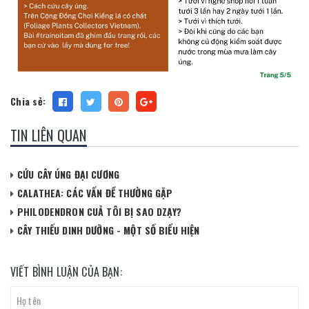
Chia sẻ:
TIN LIÊN QUAN
CỨU CÂY ÚNG ĐẠI CƯƠNG
CALATHEA: CÁC VẤN ĐỀ THƯỜNG GẶP
PHILODENDRON CUẢ TÔI BỊ SAO DZẠY?
CÂY THIẾU DINH DƯỠNG - MỘT SỐ BIỂU HIỆN
VIẾT BÌNH LUẬN CỦA BẠN: