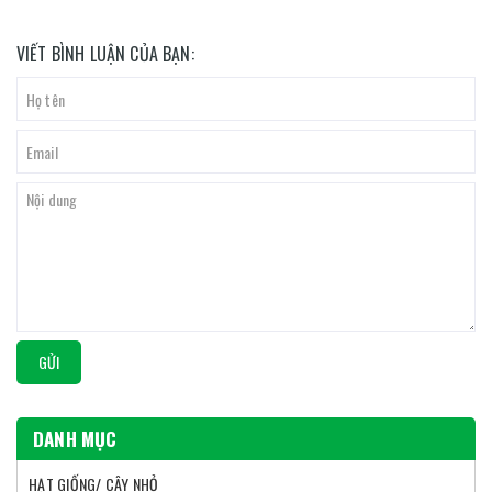
VIẾT BÌNH LUẬN CỦA BẠN:
GỬI
DANH MỤC
HẠT GIỐNG/ CÂY NHỎ