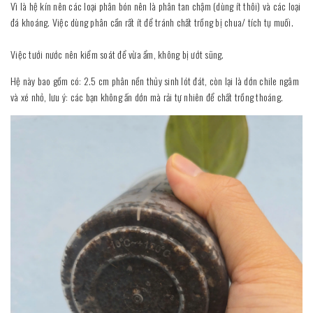
Vì là hệ kín nên các loại phân bón nên là phân tan chậm (dùng ít thôi) và các loại
đá khoáng. Việc dùng phân cần rất ít để tránh chất trồng bị chua/ tích tụ muối.
Việc tưới nước nên kiểm soát để vừa ẩm, không bị ướt sũng.
Hệ này bao gồm có: 2.5 cm phân nền thủy sinh lót đát, còn lại là dớn chile ngâm
và xé nhỏ, lưu ý: các bạn không ấn dớn mà rải tự nhiên để chất trồng thoáng.