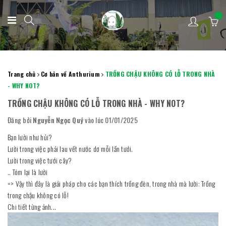
Trang chủ
Cơ bản về Anthurium
TRỒNG CHẬU KHÔNG CÓ LỖ TRONG NHÀ
- WHY NOT?
TRỒNG CHẬU KHÔNG CÓ LỖ TRONG NHÀ - WHY NOT?
Đăng bởi
Nguyễn Ngọc Quý
vào lúc 01/01/2025
Bạn lười như hủi?
Lười trong việc phải lau vết nước dơ mỗi lần tưới.
Lười trong việc tưới cây?
.. Tóm lại là lười
=> Vậy thì đây là giải pháp cho các bạn thích trồng đèn, trong nhà mà lười: Trồng
trong chậu không có lỗ!
Chi tiết từng ảnh...