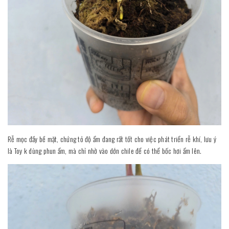
Rễ mọc đầy bề mặt, chứng tỏ độ ẩm đang rất tốt cho việc phát triển rễ khí, lưu ý
là Toy k dùng phun ẩm, mà chỉ nhờ vào dớn chile để có thể bốc hơi ẩm lên.