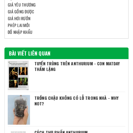
GIÁ YÊU THƯƠNG
GIÁ GỒNG ĐƯỢC
GIÁ HƠI RƯỚN
PHÉP LAI MỚI
ĐỒ NHẬP KHẨU
BÀI VIẾT LIÊN QUAN
TUYẾN TRÙNG TRÊN ANTHURIUM - CON MATDAY
THẦM LẶNG
TRỒNG CHẬU KHÔNG CÓ LỖ TRONG NHÀ - WHY
NOT?
CÁCH THỤ PHẤN ANTHURIUM